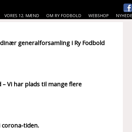
VORES 12. MÆND
OM RY FODBOLD
WEBSHOP
NYHED
ordinær generalforsamling i Ry Fodbold
 Vi har plads til mange flere
i corona-tiden.