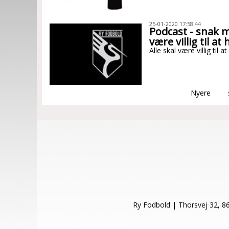
25-01-2020 17:58:44
Podcast - snak m
være villig til at 
Alle skal være villig til at
Nyere
Ry Fodbold | Thorsvej 32, 8