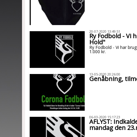
20-07-2020 13:49:51
Ry Fodbold - Vi h
Hold"
Ry Fodbold - Vi har brug
1.000 kr.
13-05-2020 20:26:00
Genåbning, tilme
06-03-2020 15:17:23
AFLYST: Indkald
mandag den 23.m