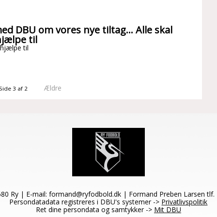
ed DBU om vores nye tiltag... Alle skal
hjælpe til
 hjælpe til
Ældre
Side 3 af 2
680 Ry | E-mail:
formand@ryfodbold.dk
| Formand Preben Larsen tlf.
Persondatadata registreres i DBU's systemer ->
Privatlivspolitik
Ret dine persondata og samtykker ->
Mit DBU