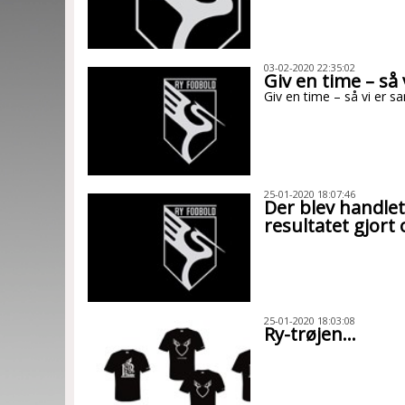
03-02-2020 22:35:02
Giv en time – så
Giv en time – så vi er 
25-01-2020 18:07:46
Der blev handlet ”
resultatet gjort
25-01-2020 18:03:08
Ry-trøjen…