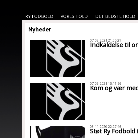
RY FODBOLD
VORES HOLD
DET BEDSTE HOLD
Nyheder
07-08-2021 21:35:21
Indkaldelse til 
07-03-2021 15:11:56
Kom og vær med –
03-11-2020 22:27:46
Støt Ry Fodbold 