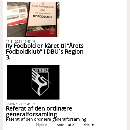
17-11-2021 19:43:49
Ry Fodbold er kåret til ”Årets
Fodboldklub” i DBU´s Region
3.
30-09-2021 06:41:52
Referat af den ordinære
generalforsamling
Referat af den ordinære generalforsamling
Nyere
Ældre
Side 1 af 2